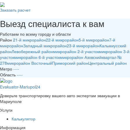
Заказать расчет
Выезд специалиста к вам
Работаем по всему городу и области
Район
21-й микрорайон
22-й микрорайон
5-й микрорайон
7-й
микрорайон
Западный микрорайон
23-й микрорайон
Кальмиусский
район
Левобережный район
микрорайон 2-й участок
микрорайон 3-й
участок
микрорайон 6-й участок
микрорайон Азовский
квартал №
278
микрорайон Восточный
Приморский район
Центральный район
Метро
-
-
-
-
Область
-
-
-
-
Evakuator-Mariupol24
Доверьте транспортировку вашего авто экспертам эвакуации в
Мариуполе
Услуги
Калькулятор
Информация