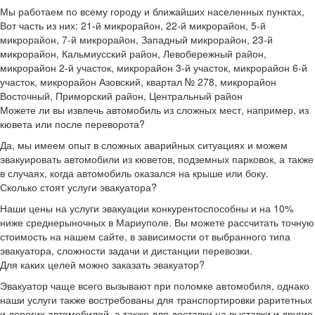
Мы работаем по всему городу и ближайших населенных пунктах,
Вот часть из них: 21-й микрорайон, 22-й микрорайон, 5-й
микрорайон, 7-й микрорайон, Западный микрорайон, 23-й
микрорайон, Кальмиусский район, Левобережный район,
микрорайон 2-й участок, микрорайон 3-й участок, микрорайон 6-й
участок, микрорайон Азовский, квартал № 278, микрорайон
Восточный, Приморский район, Центральный район
Можете ли вы извлечь автомобиль из сложных мест, например, из
кювета или после переворота?
Да, мы имеем опыт в сложных аварийных ситуациях и можем
эвакуировать автомобили из кюветов, подземных парковок, а также
в случаях, когда автомобиль оказался на крыше или боку.
Сколько стоят услуги эвакуатора?
Наши цены на услуги эвакуации конкурентоспособны и на 10%
ниже среднерыночных в Мариуполе. Вы можете рассчитать точную
стоимость на нашем сайте, в зависимости от выбранного типа
эвакуатора, сложности задачи и дистанции перевозки.
Для каких целей можно заказать эвакуатор?
Эвакуатор чаще всего вызывают при поломке автомобиля, однако
наши услуги также востребованы для транспортировки раритетных
и дорогих автомобилей, а также для доставки на выставки и другие